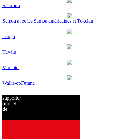
Salomon
Samoa avec les Samoa américaines et Tokelau
Tonga
Tuvalu
Vanuatu
Wallis-et-Futuna
supporter
officiel
de
depuis
2001