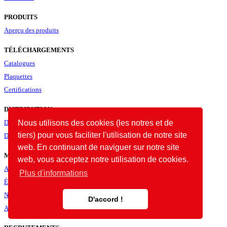
PRODUITS
Aperçu des produits
TÉLÉCHARGEMENTS
Catalogues
Plaquettes
Certifications
DISTRIBUTION
Distributeurs dans le monde
Nous utilisons des cookies (les notres et de
tiers) pour vous faciliter l'utilisation de notre site
Devenir distributeur
web. En continuant de naviguer sur notre site
MÉDIA
web, vous acceptez notre utilisation de cookies.
Actualités
Plus d'informations
Évènements
Newsletters
D'accord !
Actualités archivées