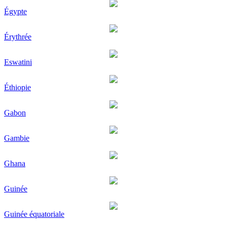
Égypte
Érythrée
Eswatini
Éthiopie
Gabon
Gambie
Ghana
Guinée
Guinée équatoriale